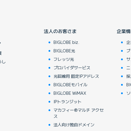
法人のお客さま
企業情
BIGLOBE biz.
企
ア
BIGLOBE光
ブ
賞
フレッツ光
サ
らし
プロバイダサービス
ニ
光回線用 固定IPアドレス
採
BIGLOBEモバイル
BI
BIGLOBE WiMAX
ソ
IPトランジット
マカフィー®マルチ アクセ
ス
法人向け独自ドメイン